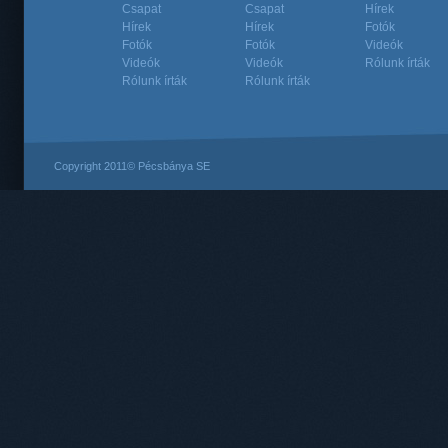
Csapat
Csapat
Hírek
Hírek
Hírek
Fotók
Fotók
Fotók
Videók
Videók
Videók
Rólunk írták
Rólunk írták
Rólunk írták
Copyright 2011© Pécsbánya SE