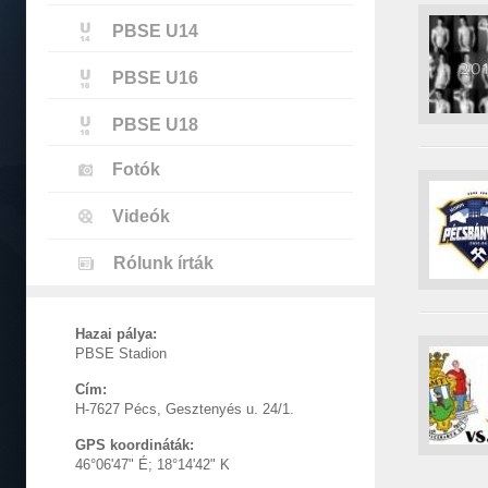
PBSE U14
PBSE U16
PBSE U18
Fotók
Videók
Rólunk írták
Hazai pálya:
PBSE Stadion
Cím:
H-7627 Pécs, Gesztenyés u. 24/1.
GPS koordináták:
46°06'47" É; 18°14'42" K