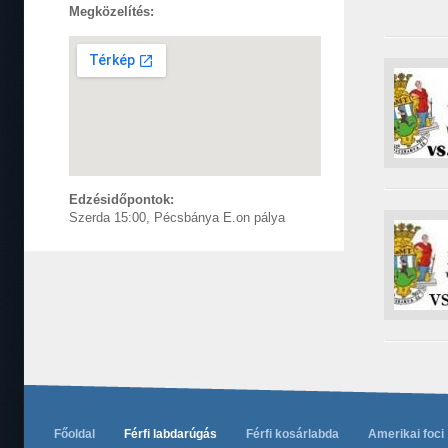
Megközelítés:
Edzésidőpontok:
Szerda 15:00, Pécsbánya E.on pálya
Főoldal
Férfi labdarúgás
Férfi kosárlabda
Amerikai foci