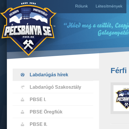
Rólunk
Létesítmények
Férfi
Labdarúgás hírek
Labdarúgó Szakosztály
PBSE I.
PBSE Öregfiúk
PBSE II.